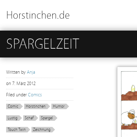
Horstinchen.de
SPARGELZEIT
Written by
Anja
on
7. März 2012
Filed under
Comics
Comic
Horstinchen
Humor
Lustig
Schaf
Spargel
Touch Twin
Zeichnung